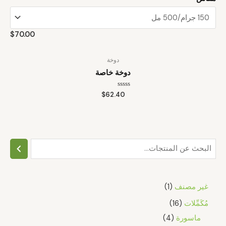
$
70.00
دوخة
دوخة خاصة
تم
$
62.40
التقييم
0
من
5
غير مصنف
1
مُكَمِّلات
16
ماسورة
4