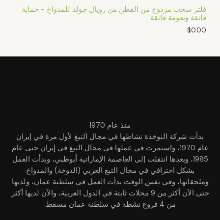
فلتر سحب مزدوج من القطن من رويال جولد للمدواخ - حماية
فائقة ونعومة فائقة
$
0.00
منذ عام 1970
بدأت شركة النوخذة نشاطها في مجال التبغ لأول مرة في إيران
عام 1970، واستمرت في عملها في مجال التبغ في إيران حتى عام
1985، وبعدها انتقلت إلى العاصمة الإماراتية أبوظبي، وبدأت العمل
بشكل احترافي في مجال التبغ العربي (الدوخة) والمدواخ
وملحقاتها، وفي نفس الوقت بدأت العمل في سلطنة عمان، ولديها
حتى الآن أكثر من 9 محلات ثابتة في الدول العربية، والآن لديها أكثر
من 4 فروع نشطة في سلطنة عمان مسقط.