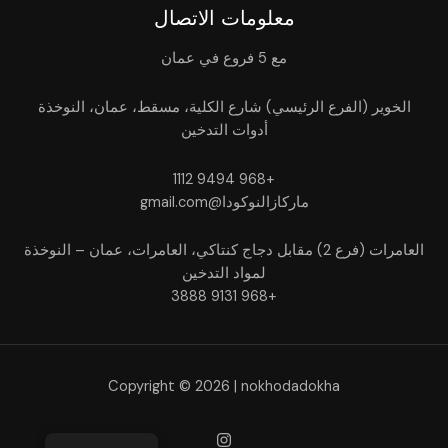
معلومات الاتصال
مع 5 فروع في عمان
الخوير (الفرع الرئيسي) شارع الكلية، مسقط، عمان، النوخذة
أدوات التدخين
+968 9494 1112
ماركازالنوكودا@gmail.com
العامرات (فرع 2) مقابل دجاج كنتاكي، العامرات، عمان – النوخذة
لمواد التدخين
+968 9131 3888
Copyright © 2026 | nokhodadokha