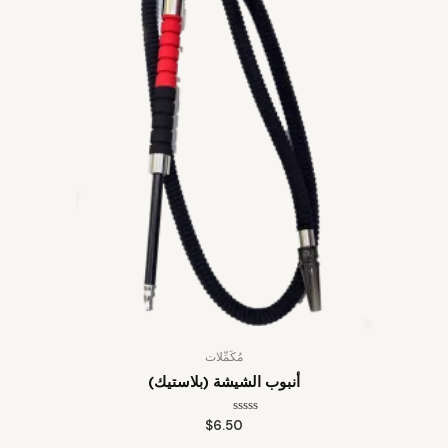
مُكَمِّلات
أنبوب الشيشة (بلاستيك)
تم
$
6.50
التقييم
0