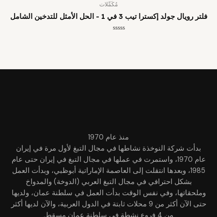
مُكَمِّلات
فلتر رويال جولد إكسترا تيب 3 في 1 - الحل الأمثل للتدخين الشامل
تم
التقييم
0
من
5
منذ عام 1970
بدأت شركة النوخذة نشاطها في مجال التبغ لأول مرة في إيران
عام 1970، واستمرت في عملها في مجال التبغ في إيران حتى عام
1985، وبعدها انتقلت إلى العاصمة الإماراتية أبوظبي، وبدأت العمل
بشكل احترافي في مجال التبغ العربي (الدوخة) والمدواخ
وملحقاتها، وفي نفس الوقت بدأت العمل في سلطنة عمان، ولديها
حتى الآن أكثر من 9 محلات ثابتة في الدول العربية، والآن لديها أكثر
من 4 فروع نشطة في سلطنة عمان مسقط.