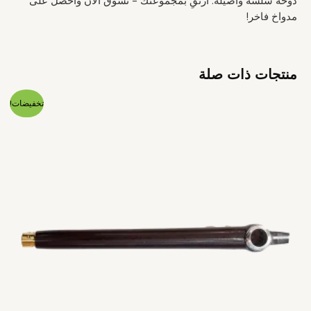
دوخة سلسة وأصيلة. ارتقِ بمجموعتك - تسوق الآن واحصل على
مدواخ فاخر!
منتجات ذات صلة
السعر
السعر
تخفيضات!
الأصلي
الحالي
هو:
هو:
$25.00.
$27.00.