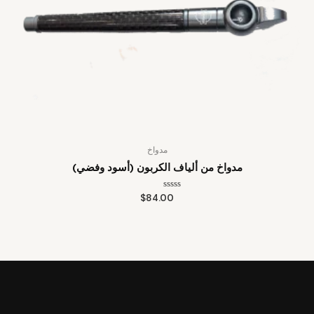
مدواخ
مدواخ من ألياف الكربون (أسود وفضي)
تم
$
84.00
التقييم
0
من
5